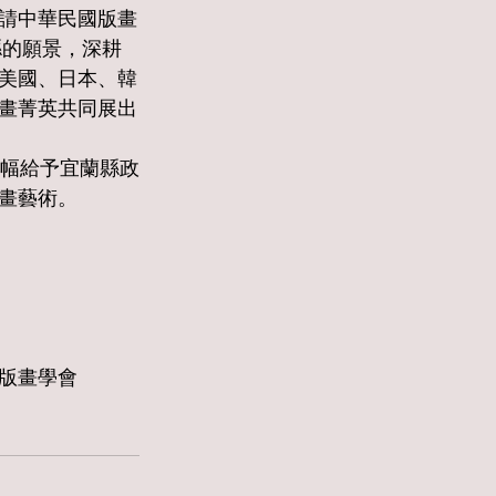
請中華民國版畫
縣的願景，深耕
美國、日本、韓
畫菁英共同展出
畫藝術。
版畫學會