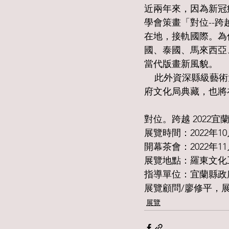
近兩年來，因為新冠
學會策畫「對位--跨
在地，接軌國際。為
國、泰國、馬來西亞
當代版畫新風貌。
    此外資深縣級藝術大師楊英風，由楊英風美術館特別捐贈楊老師版畫作品18幅給予宜蘭縣政
府文化局典藏，也將
對位。跨越 2022
展覽時間：2022年10
開幕茶會：2022年11
展覽地點：羅東文化
指導單位：宜蘭縣政
展覽顧問/廖修平，
展覽