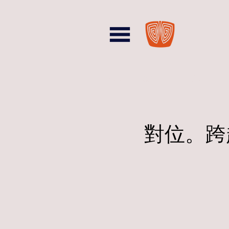
All Posts
藝術家
展覽
對位。跨