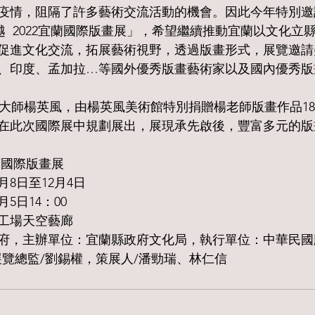
疫情，阻隔了許多藝術交流活動的機會。因此今年特別邀
越  2022宜蘭國際版畫展」，希望繼續推動宜蘭以文化立
促進文化交流，拓展藝術視野，透過版畫形式，展覽邀請
、印度、孟加拉…等國外優秀版畫藝術家以及國內優秀版
在此次國際展中規劃展出，展現承先啟後，豐富多元的版
宜蘭國際版畫展
月8日至12月4日
月5日14：00
工場天空藝廊
府，主辦單位：宜蘭縣政府文化局，執行單位：中華民國
展覽總監/劉錫權，策展人/潘勁瑞、林仁信