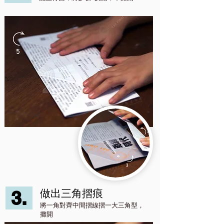
3.
做出三角摺痕
將一角對齊中間摺線摺一大三角型，
攤開