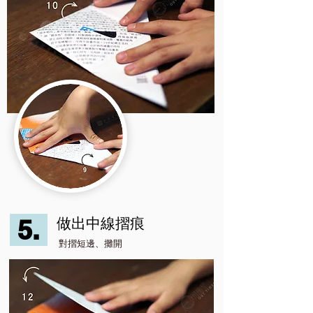
5.
做出中線摺痕
對摺短邊、攤開