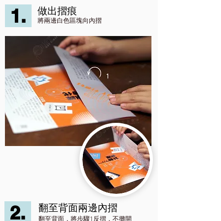
1.
做出摺痕
將兩邊白色區塊向內摺
2.
翻至背面兩邊內摺
翻至背面，將步驟1反摺，不攤開