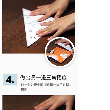
4.
做出另一邊三角摺痕
將一角對齊中間摺線摺一大三角型，
攤開