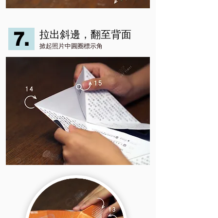
7.
​拉出斜邊，翻至
背面
掀起照片中圓圈標示角