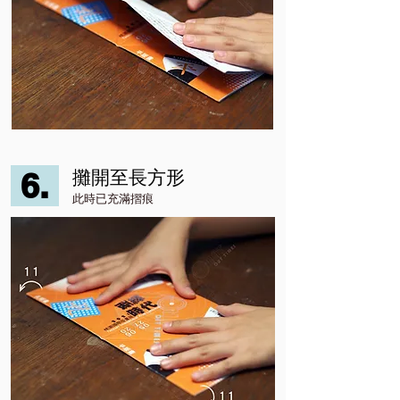
6.
攤開至長方形
此時已充滿摺痕