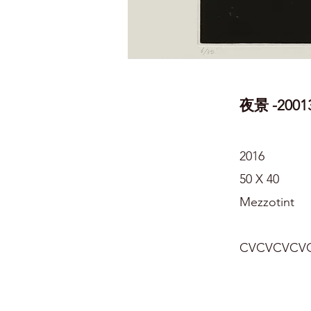
夜景 -20013
2016
50 X 40
Mezzotint
CVCVCVCV