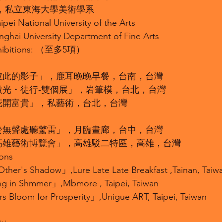
學士，私立東海大學美術學系
pei National University of the Arts
nghai University Department of Fine Arts
bitions: （至多5項）
「彼此的影子」，鹿耳晚晚早餐，台南，台灣
「微光・徒行-雙個展」，岩筆模，台北，台灣
「花開富貴」，私藝術，台北，台灣
「於無聲處聽驚雷」，月臨畫廊，台中，台灣
「高雄藝術博覽會」，高雄駁二特區，高雄，台灣
ions
her's Shadow」,Lure Late Late Breakfast ,Tainan, Taiw
g in Shmmer」,Mbmore , Taipei, Taiwan
 Bloom for Prosperity」,Unigue ART, Taipei, Taiwan