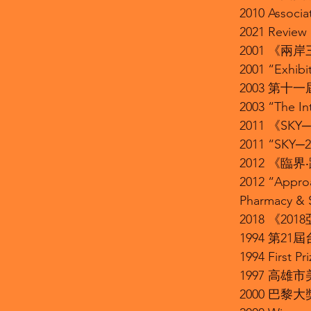
2010 Associat
2021 Review 
2001 《
2001 “Exhibi
2003 第
2003 “The Int
2011 《SK
2011 “SKY─20
2012 《臨
2012 “Approa
Pharmacy & 
2018 《2
1994 第2
1994 First Pr
1997 高
2000 巴