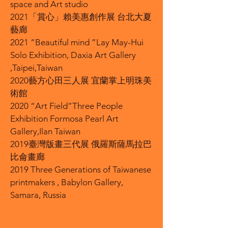
space and Art studio
2021「賞心」賴美惠創作展 台北大夏
藝廊
2021 “Beautiful mind ”Lay May-Hui
Solo Exhibition, Daxia Art Gallery
,Taipei,Taiwan
2020藝方心田三人展 宜蘭掌上明珠美
術館
2020 “Art Field”Three People
Exhibition Formosa Pearl Art
Gallery,Ilan Taiwan
2019臺灣版畫三代展 俄羅斯薩馬拉巴
比侖畫廊
2019 Three Generations of Taiwanese
printmakers , Babylon Gallery,
Samara, Russia