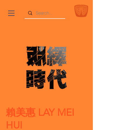
賴美惠 LAY MEI
HUI