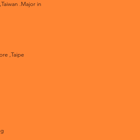
,Taiwan .Major in
ore ,Taipe
ng