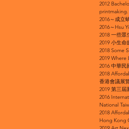
2012 Bachelor
printmaking.
2016～成
2016～Hsu Yi 
2018 一
2019 小
2018 Some Se
2019 Where L
2016 中
2018 Affor
香港會議展
2019 第三
2016 Internat
National Ta
2018 Afforda
Hong Kong C
2019 Art Ne