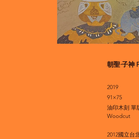
朝聖·子神 Pil
2019
91×75
油印木刻 單
Woodcut
2012國立