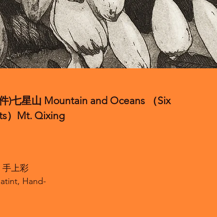
七星山 Mountain and Oceans （Six
s）Mt. Qixing
、手上彩
atint, Hand-