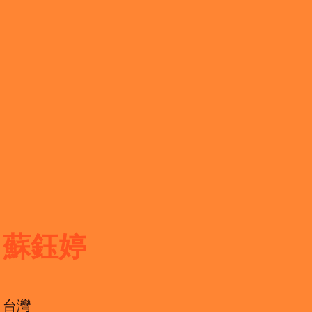
蘇鈺婷
台灣