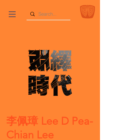
李佩璋 Lee D Pea-
Chian Lee