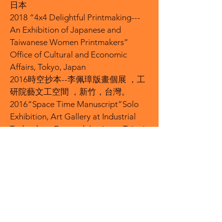
日本
2018 “4x4 Delightful Printmaking---
An Exhibition of Japanese and
Taiwanese Women Printmakers”
Office of Cultural and Economic
Affairs, Tokyo, Japan
2016時空抄本--李佩璋版畫個展 ，工
研院藝文工空間 ，新竹，台灣。
2016“Space Time Manuscript”Solo
Exhibition, Art Gallery at Industrial
Technology Research Institute, Taipei,
Taiwan
2014“Shy Rabbit Print International
5”國際版畫展，帕科大泉，卡羅拉多
州，美國。
2014“Shy Rabbit Print International 5
”Juried Exhibition, Shy Rabbit
Gallery, Pagota Springs, Colorado,