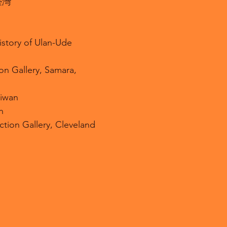
臺灣
istory of Ulan-Ude
on Gallery, Samara,
aiwan
n
ion Gallery, Cleveland