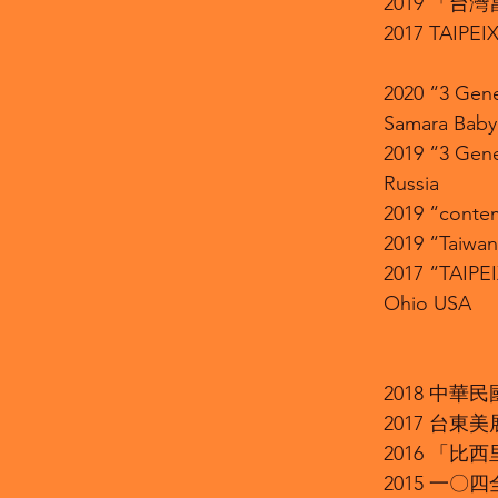
2019 「台
2017 TA
2020 “3 Gene
Samara Babyl
2019 “3 Gene
Russia
2019 “contem
2019 “Taiwan
2017 “TAIPE
Ohio USA
2018 中
2017 台東
2016 「
2015 一〇