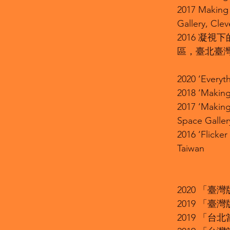
2017 Making 
Gallery, Cle
2016 凝視下
區，臺北臺
2020 ‘Everyt
2018 ‘Making 
2017 ‘Making
Space Galler
2016 ‘Flicke
Taiwan
2020 「
2019 「
2019 「