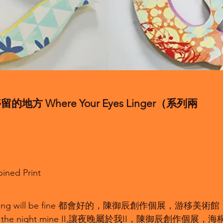
地方 Where Your Eyes Linger（系列兩
ed Print
rything will be fine 都會好的，陳御辰創作個展，游移美
ing the night mine II,讓夜晚屬於我II，陳御辰創作