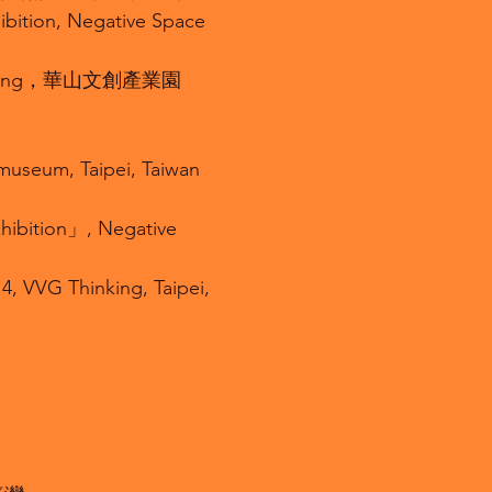
ibition, Negative Space
inking，華山文創產業園
-museum, Taipei, Taiwan
xhibition」, Negative
4, VVG Thinking, Taipei,