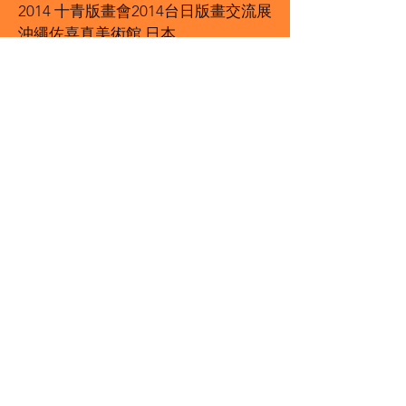
2014 十青版畫會2014台日版畫交流展
沖繩佐喜真美術館 日本
2019. Taiwan Contemporary
Printmaking Exhibition” Babylon
Gallery, Samara,
Russia
" ONE ART TAIPEI ART FAIR",
Tsubaki Print Studio,Taipei.Taiwan
2018. " Novosibirsk graphic art
triennial",Art Museum in Novosibirsk,
Russia
2016 "LEGACY of the GREAT RIVER"
The 42nd Anniversary of Evergreen
Graphic. Art Association, National
Gallery, National Museum of History,
Taipei, Taiwan
2015 「The Marks of Time」Taiwan
1950s Modern Printmaking Series,