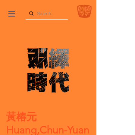
黃椿元
Huang,Chun-Yuan