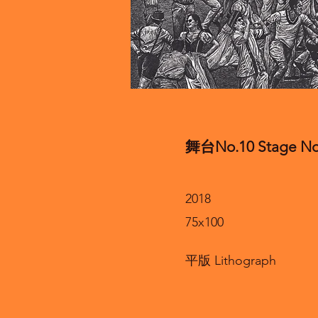
舞台No.10 Stage No
2018
75x100
平版 Lithograph