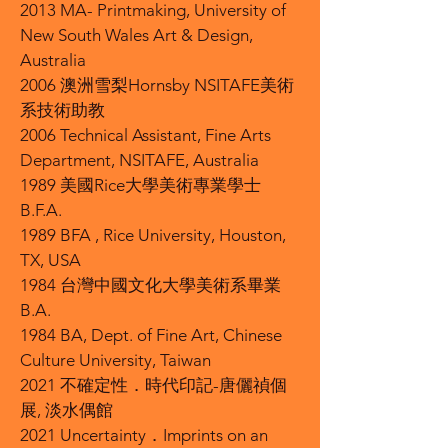
2013 MA- Printmaking, University of
New South Wales Art & Design,
Australia
2006 澳洲雪梨Hornsby NSITAFE美術
系技術助教
2006 Technical Assistant, Fine Arts
Department, NSITAFE, Australia
1989 美國Rice大學美術專業學士
B.F.A.
1989 BFA , Rice University, Houston,
TX, USA
1984 台灣中國文化大學美術系畢業
B.A.
1984 BA, Dept. of Fine Art, Chinese
Culture University, Taiwan
2021 不確定性．時代印記-唐儷禎個
展, 淡水偶館
2021 Uncertainty．Imprints on an