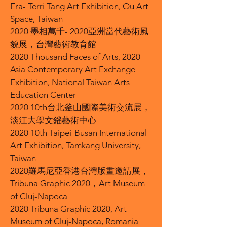
Era- Terri Tang Art Exhibition, Ou Art
Space, Taiwan
2020 墨相萬千- 2020亞洲當代藝術風
貌展，台灣藝術教育館
2020 Thousand Faces of Arts, 2020
Asia Contemporary Art Exchange
Exhibition, National Taiwan Arts
Education Center
2020 10th台北釜山國際美術交流展，
淡江大學文錙藝術中心
2020 10th Taipei-Busan International
Art Exhibition, Tamkang University,
Taiwan
2020羅馬尼亞香港台灣版畫邀請展，
Tribuna Graphic 2020，Art Museum
of Cluj-Napoca
2020 Tribuna Graphic 2020, Art
Museum of Cluj-Napoca, Romania