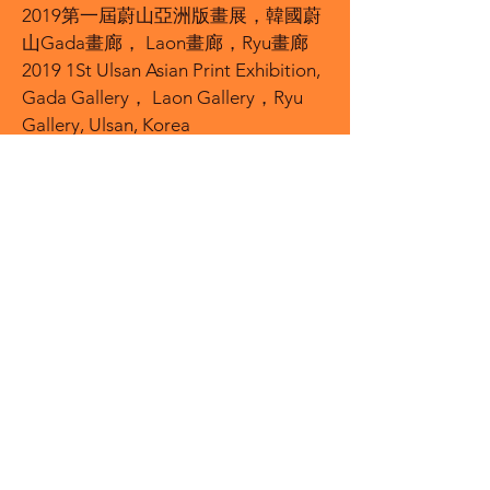
2019第一屆蔚山亞洲版畫展，韓國蔚
山Gada畫廊， Laon畫廊，Ryu畫廊
2019 1St Ulsan Asian Print Exhibition,
Gada Gallery， Laon Gallery，Ryu
Gallery, Ulsan, Korea
得獎典藏記錄 Awards: （至多5項，
中英文）
2020 2020
年度藝術家獎，台灣藝術經
理人協會
2020 TAMA Artist Award 2020,
Taiwan Art Managers Association
2014 ‘2014國際公共環境設計獎-特別
獎’韓國慶州公共設計協會
2014 ‘Special Selection Award in
Recognition of 2014 International
Public Environmental Design Award’
GyeongJu and Korean Society of
Public Design, Korea