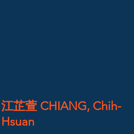
江芷萱 CHIANG, Chih-
Hsuan