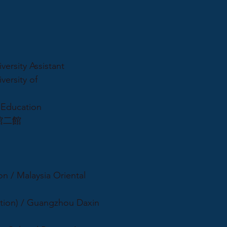
versity Assistant
versity of
f Education
館二館
n / Malaysia Oriental
ition) / Guangzhou Daxin