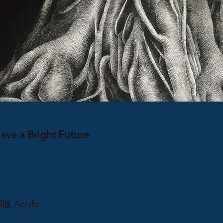
 a Bright Future
Acrylic