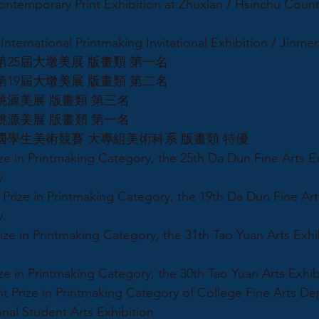
ontemporary Print Exhibition at Zhuxian / Hsinchu Count
International Printmaking Invitational Exhibition / Jinm
市第25屆大墩美展 版畫類 第一名
市第19屆大墩美展 版畫類 第二名
1屆桃源美展 版畫類 第三名
0屆桃源美展 版畫類 第一名
年全國學生美術競賽 大專組美術科系 版畫類 特優
ize in Printmaking Category, the 25th Da Dun Fine Arts Ex
y.
Prize in Printmaking Category, the 19th Da Dun Fine Arts
y.
ize in Printmaking Category, the 31th Tao Yuan Arts Exhi
ize in Printmaking Category, the 30th Tao Yuan Arts Exhib
nt Prize in Printmaking Category of College Fine Arts D
nal Student Arts Exhibition