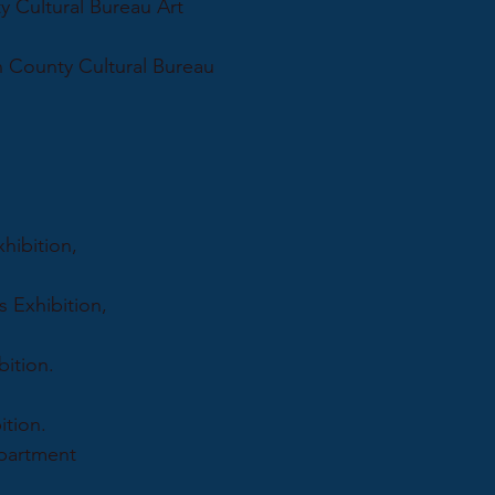
y Cultural Bureau Art
en County Cultural Bureau
hibition,
 Exhibition,
bition.
ition.
epartment