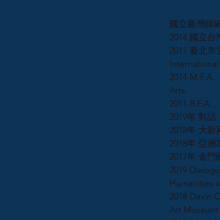
國立臺灣師範
2014 國
2011 臺
International
2014 M.F.A.,
Arts.
2011 B.F.A. ,
2019年 
2018年 
2018年 
2017年 
2019 Dialogu
Humanities 
2018 Daxin C
Art Museum