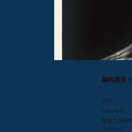
鵬程萬里 Have
2020
128×90×5
壓克力直刻凹版 
Drypoint