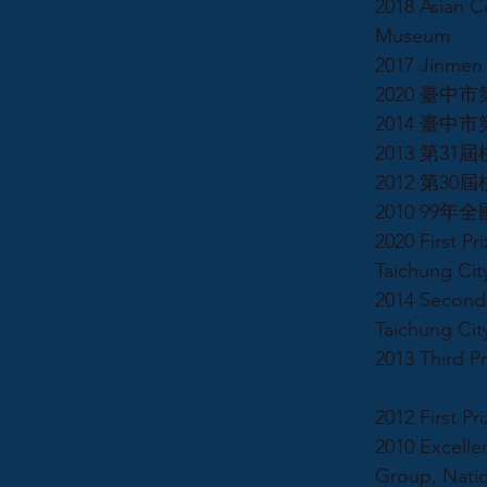
2018 Asian C
Museum
2017 Jinmen 
2020 臺中
2014 臺中
2013 第3
2012 第3
2010 99
2020 First Pr
Taichung Cit
2014 Second 
Taichung Cit
2013 Third Pr
2012 First Pr
2010 Excelle
Group, Natio