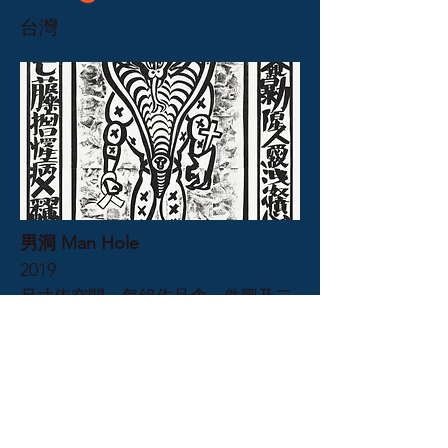
台灣
男洞 Man Hole
2019
尺寸依空間。每組作品含一件圖及二
件文字，總共12組作品。圖*1件：畫
心 266.7 x 130，畫紙 310 x 145。文字
*2件：畫心 266.7 x 26，畫紙 310 x
40。
凸版 Relief