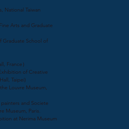
National Taiwan
 Arts and Graduate
aduate School of
ll, France）
tion of Creative
all, Taipei)
the Louvre Museum,
ters and Societe
vre Museum, Paris.
ion at Nerima Museum