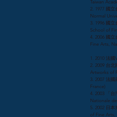
Taiwan Acade
2. 1977 國立
Normal Unive
3. 1996 國
School of Fi
4. 2006 國
Fine Arts, Na
1. 2010 法國V
2. 2009 台
Artworks of 
3. 2007 法國羅
France)
4. 2003 「
Nationale de
5. 2002 日本
of Fine Arts,