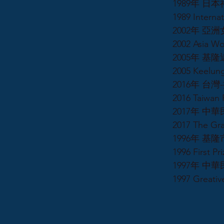
1989年 
1989 Interna
2002年 
2002 Asia Wo
2005年 
2005 Keelung
2016年 台
2016 Taiwan 
2017年 
2017 The Grap
1996年 
1996 First Pr
1997年 
1997 Greativ