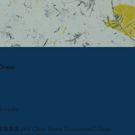
Dress
-media
畢業 Shih Chien Home Economics College.