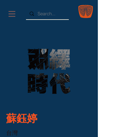
蘇鈺婷
台灣