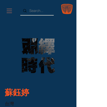
蘇鈺婷
台灣