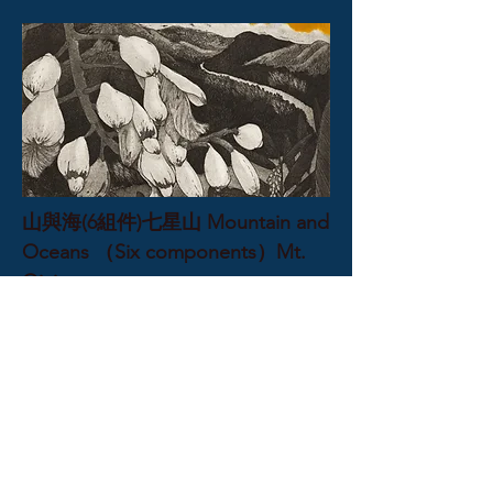
山與海(6組件)七星山 Mountain and
Oceans （Six components）Mt.
Qixing
15x15
蝕刻、細點、手上彩 Etching,
Aquatint, Hand-painted