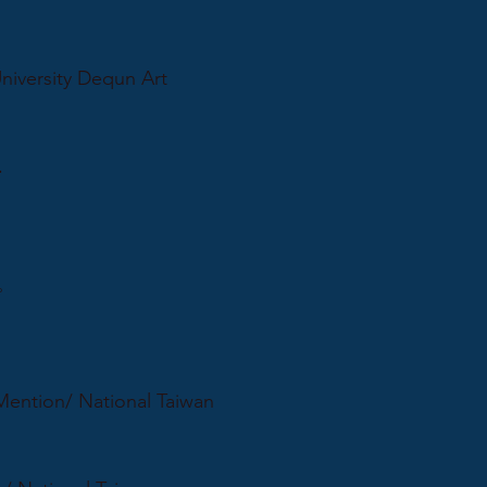
iversity Dequn Art
．
s。
Mention/ National Taiwan