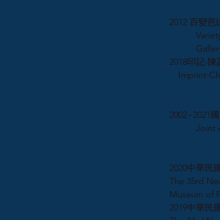
2012 百
Variety of 
Galler
2018印記-
Imprint-Che
2002~20
Joint exhib
2020中華
The 35rd New
Museum of F
2019中華