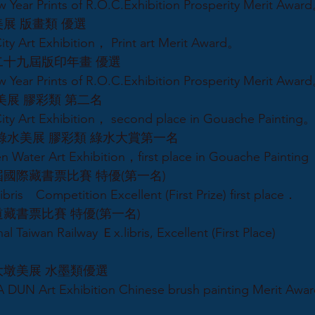
 Year Prints of R.O.C.Exhibition Prosperity Merit Awar
美展 版畫類 優選
ity Art Exhibition， Print art Merit Award。
二十九屆版印年畫 優選
 Year Prints of R.O.C.Exhibition Prosperity Merit Awar
北市美展 膠彩類 第二名
ity Art Exhibition， second place in Gouache Painting
四屆綠水美展 膠彩類 綠水大賞第一名
n Water Art Exhibition，first place in Gouache Painting
二屆國際藏書票比賽 特優(第一名)
ibris Competition Excellent (First Prize) first place．
藏書票比賽 特優(第一名)
wan Railway Ｅx.libris, Excellent (First Place)
屆大墩美展 水墨類優選
DUN Art Exhibition Chinese brush painting Merit Aw