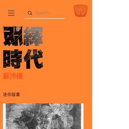
蘇沛權
迷你版畫