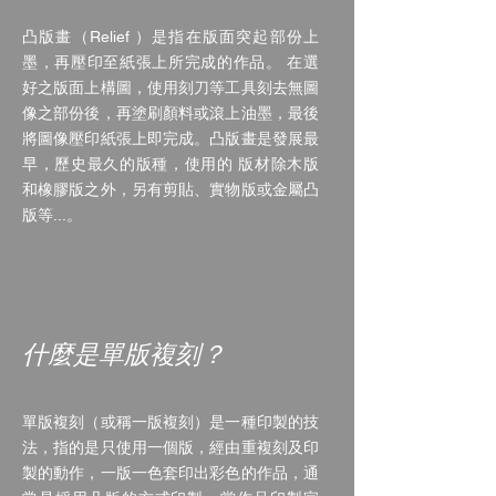
凸版畫（Relief ）是指在版面突起部份上
墨，再壓印至紙張上所完成的作品。 在選
好之版面上構圖，使用刻刀等工具刻去無圖
像之部份後，再塗刷顏料或滾上油墨，最後
將圖像壓印紙張上即完成。凸版畫是發展最
早，歷史最久的版種，使用的 版材除木版
和橡膠版之外，另有剪貼、實物版或金屬凸
版等...。
什麼是單版複刻？
單版複刻（或稱一版複刻）是一種印製的技
法，指的是只使用一個版，經由重複刻及印
製的動作，一版一色套印出彩色的作品，通