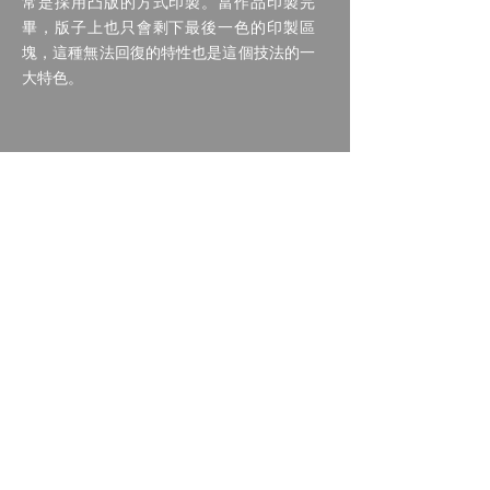
常是採用凸版的方式印製。當作品印製完
畢，版子上也只會剩下最後一色的印製區
塊，這種無法回復的特性也是這個技法的一
大特色。
什麼是木口木版？
木口木版（Wood Engraving）是指使用樹
木的橫切面為版材的一種版種，通常使用較
堅硬的木材如：櫻花木、椿、石榴…等，所
以不論使用陰刻或陽刻的方式製版，都能夠
刻出非常細緻的線條與視覺效果，是精緻度
與表現效果都非常優秀的一種技法，由於其
細緻與耐印性，歐洲早期圖鑑書插圖常採用
木口木版印刷內頁插圖。